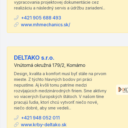
vypracovania projektovej dokumentácie cez
realizáciu a následný servis a údržbu zariadení...
+421 905 688 493
www.mhmechanics.sk/
DELTAKO s.r.o.
Vnútorná okružná 179/2, Komárno
Design, kvalita a komfort musí byť stále na prvom
mieste. Z týchto hlavných bodov pri práci
nepustíme. Aj kvôli tomu patríme medzi
rozvíjajúcich medzinárodných firiem. Sme aktívny
vo viacerých Europských štátoch. V našom tíme
pracujú ľudia, ktorí chcú vytvoriť niečo nové,
niečo dobré, aby sme vedeli...
+421 948 052 011
www.krby-deltako.sk