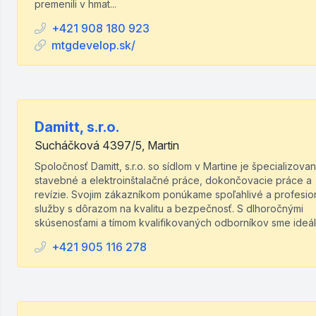
premenili v hmat...
+421 908 180 923
mtgdevelop.sk/
Damitt, s.r.o.
Sucháčková 4397/5, Martin
Spoločnosť Damitt, s.r.o. so sídlom v Martine je špecializova
stavebné a elektroinštalačné práce, dokončovacie práce a
revízie. Svojim zákazníkom ponúkame spoľahlivé a profesio
služby s dôrazom na kvalitu a bezpečnosť. S dlhoročnými
skúsenosťami a tímom kvalifikovaných odborníkov sme ideál.
+421 905 116 278