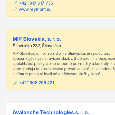
+421 917 617 736
www.reymont.eu
MIP Slovakia, s. r. o.
Štiavnička 237, Štiavnička
MIP Slovakia, s. r. o., so sídlom v Štiavnička, je spoločnosť
špecializujúca sa na revízne služby. S dôrazom na bezpečn
spoľahlivosť poskytujeme odborné prehliadky a kontroly, kt
zabezpečujú bezproblémovú prevádzku vašich zariadení. 
cieľom je ponúkať kvalitné a efektívne služby, ktoré...
+421 908 259 431
Avalanche Technologies s. r. o.