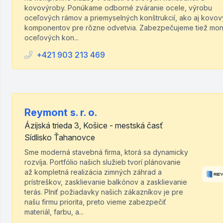
kovovýroby. Ponúkame odborné zváranie ocele, výrobu
oceľových rámov a priemyselných konštrukcií, ako aj kovo
komponentov pre rôzne odvetvia. Zabezpečujeme tiež mon
oceľových kon...
+421 903 213 469
Reymont s. r. o.
Ázijská trieda 3, Košice - mestská časť
Sídlisko Ťahanovce
Sme moderná stavebná firma, ktorá sa dynamicky
rozvíja. Portfólio našich služieb tvorí plánovanie
až kompletná realizácia zimných záhrad a
prístreškov, zasklievanie balkónov a zasklievanie
terás. Plniť požiadavky našich zákazníkov je pre
našu firmu priorita, preto vieme zabezpečiť
materiál, farbu, a...