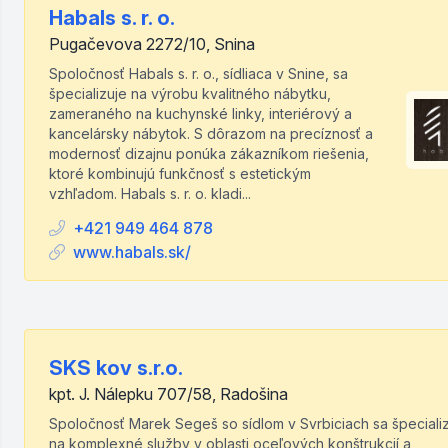
Habals s. r. o.
Pugačevova 2272/10, Snina
Spoločnosť Habals s. r. o., sídliaca v Snine, sa
špecializuje na výrobu kvalitného nábytku,
zameraného na kuchynské linky, interiérový a
kancelársky nábytok. S dôrazom na precíznosť a
modernosť dizajnu ponúka zákazníkom riešenia,
ktoré kombinujú funkčnosť s estetickým
vzhľadom. Habals s. r. o. kladi...
+421 949 464 878
www.habals.sk/
SKS kov s.r.o.
kpt. J. Nálepku 707/58, Radošina
Spoločnosť Marek Segeš so sídlom v Svrbiciach sa špeciali
na komplexné služby v oblasti oceľových konštrukcií a