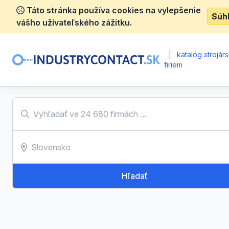
Táto stránka používa cookies na vylepšenie
Súh
vášho užívateľského zážitku.
|
katalóg strojár
firiem
Hľadať