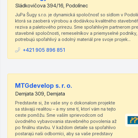
Sládkovičova 394/16, Podolínec
JuPa Šugy s.r.o. je dynamická spoločnosť so sídlom v Podolí
ktorá sa zaoberá výrobou a dodávkou kvalitného stavebné
reziva a paletového prirezu. Sme spoľahlivým partnerom pr
stavebné spoločnosti, remeselníkov a priemyselné podniky,
potrebujú spoľahlivý a odolný materiál pre svoje projek...
+421 905 896 851
MTGdevelop s. r. o.
Demjata 309, Demjata
Predstavte si, že vaše sny o dokonalom projekte
sa stávajú realitou – a my sme tí, ktorí vám na tejto
ceste pomôžu. Sme vaším sprievodcom od
úvodného vybavovania stavebného povolenia až
po finálnu stavbu. V každom detaile sa spoľahlivo
postarajú naši odborníci, aby sa vaše predstavy