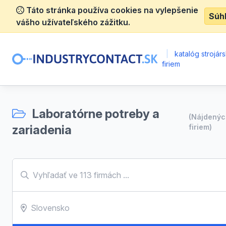
Táto stránka používa cookies na vylepšenie
Súh
vášho užívateľského zážitku.
|
katalóg strojár
firiem
Laboratórne potreby a
(Nájdený
zariadenia
firiem)