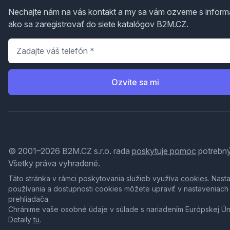
Nechajte nám na vás kontakt a my sa vám ozveme s inform
ako sa zaregistrovať do siete katalógov B2M.CZ.
Telefón
*
Ozvite sa mi
© 2001–2026 B2M.CZ s.r.o. rada
poskytuje pomoc
potrebný
Všetky práva vyhradené.
Táto stránka v rámci poskytovania služieb využíva
cookies
. Nast
používania a dostupnosti cookies môžete upraviť v nastaveniach
prehliadača.
Chránime vaše osobné údaje v súlade s nariadením Európskej Ú
Detaily
tu
.