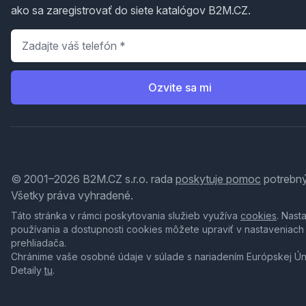
ako sa zaregistrovať do siete katalógov B2M.CZ.
Telefón
*
Ozvite sa mi
© 2001–2026 B2M.CZ s.r.o. rada
poskytuje pomoc
potrebný
Všetky práva vyhradené.
Táto stránka v rámci poskytovania služieb využíva
cookies
. Nast
používania a dostupnosti cookies môžete upraviť v nastaveniach
prehliadača.
Chránime vaše osobné údaje v súlade s nariadením Európskej Ú
Detaily
tu
.