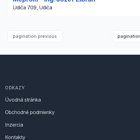
Udiča 709, Udiča
pagination.previous
paginatio
Footer
ODKAZY
Úvodná stránka
Obchodné podmienky
Inzercia
Kontakty