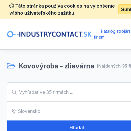
Táto stránka používa cookies na vylepšenie
Súh
vášho užívateľského zážitku.
|
katalóg strojár
firiem
Kovovýroba - zlievárne
(Nájdených
35
f
Hľadať