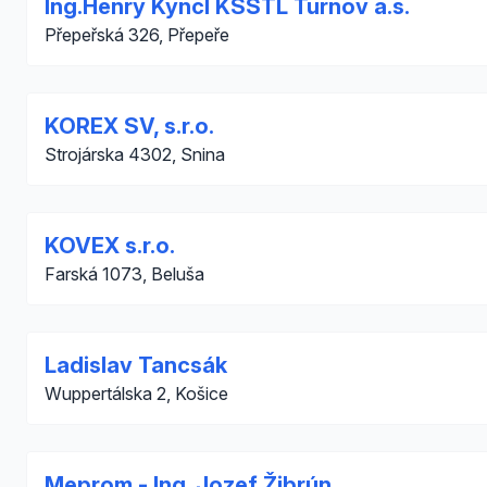
Ing.Henry Kyncl KSŠTL Turnov a.s.
Přepeřská 326, Přepeře
KOREX SV, s.r.o.
Strojárska 4302, Snina
KOVEX s.r.o.
Farská 1073, Beluša
Ladislav Tancsák
Wuppertálska 2, Košice
Meprom - Ing. Jozef Žibrún