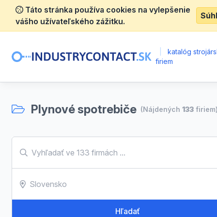
Táto stránka používa cookies na vylepšenie
Súh
vášho užívateľského zážitku.
|
katalóg strojár
firiem
Plynové spotrebiče
(Nájdených
133
firiem
Hľadať