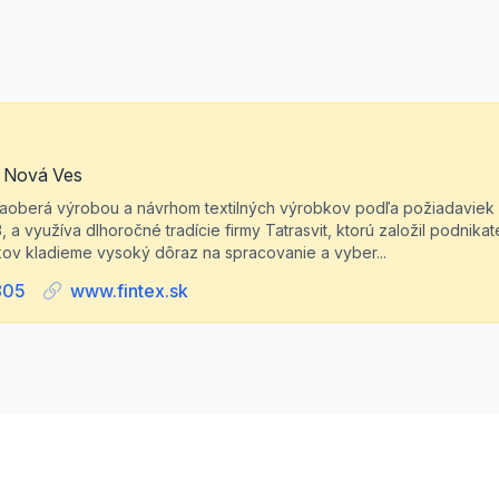
á Nová Ves
aoberá výrobou a návrhom textilných výrobkov podľa požiadaviek 
 a využíva dlhoročné tradície firmy Tatrasvit, ktorú založil podnikat
ov kladieme vysoký dôraz na spracovanie a vyber...
805
www.fintex.sk