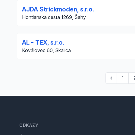
AJDA Strickmoden, s.r.o.
Hontianska cesta 1269, Šahy
AL - TEX, s.r.o.
Koválovec 60, Skalica
1
Footer
ODKAZY