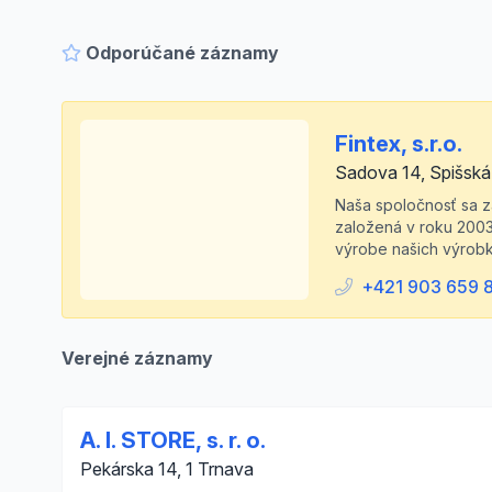
Odporúčané záznamy
Fintex, s.r.o.
Sadova 14, Spišsk
Naša spoločnosť sa z
založená v roku 2003,
výrobe našich výrobk
+421 903 659 
Verejné záznamy
A. I. STORE, s. r. o.
Pekárska 14, 1 Trnava