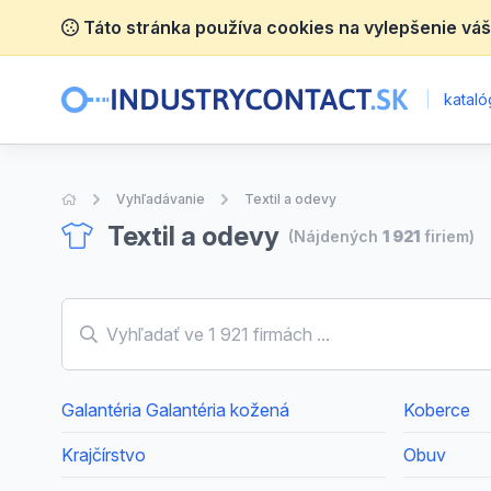
Táto stránka používa cookies na vylepšenie váš
|
katalóg
Úvodná stránka
Vyhľadávanie
Textil a odevy
Textil a odevy
(Nájdených
1 921
firiem)
Galantéria Galantéria kožená
Koberce
Krajčírstvo
Obuv