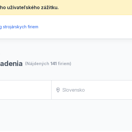
ho užívateľského zážitku.
 strojárskych firiem
a
iadenia
(Nájdených
141
firiem)