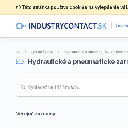
Táto stránka používa cookies na vylepšenie váš
|
katalóg
Úvodná stránka
Vyhľadávanie
Hydraulické a pneumatické zariadeni
Hydraulické a pneumatické zar
Verejné záznamy