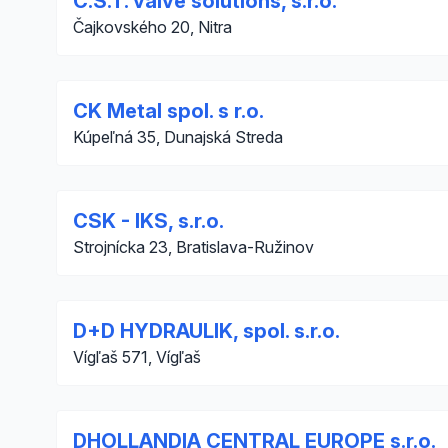
C.S.T. valve solutions, s.r.o.
Čajkovského 20, Nitra
CK Metal spol. s r.o.
Kúpeľná 35, Dunajská Streda
CSK - IKS, s.r.o.
Strojnícka 23, Bratislava-Ružinov
D+D HYDRAULIK, spol. s.r.o.
Vígľaš 571, Vígľaš
DHOLLANDIA CENTRAL EUROPE s.r.o.