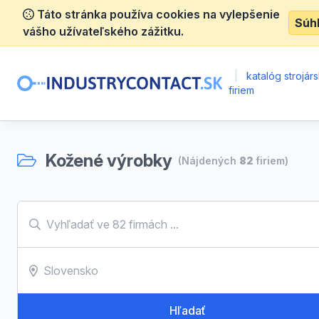
Táto stránka používa cookies na vylepšenie
Súh
vášho užívateľského zážitku.
|
katalóg strojár
firiem
Kožené výrobky
(Nájdených
82
firiem)
Hľadať