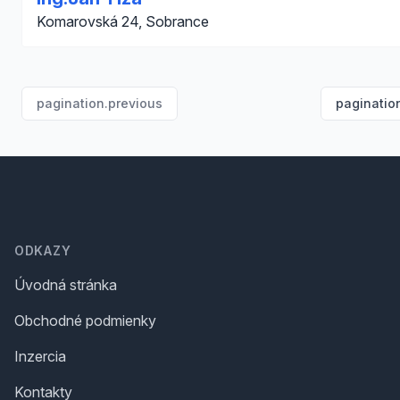
Komarovská 24, Sobrance
pagination.previous
paginatio
Footer
ODKAZY
Úvodná stránka
Obchodné podmienky
Inzercia
Kontakty