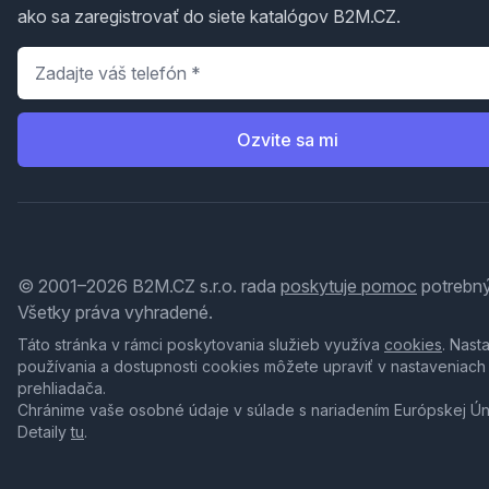
ako sa zaregistrovať do siete katalógov B2M.CZ.
Telefón
*
Ozvite sa mi
© 2001–2026 B2M.CZ s.r.o. rada
poskytuje pomoc
potrebný
Všetky práva vyhradené.
Táto stránka v rámci poskytovania služieb využíva
cookies
. Nast
používania a dostupnosti cookies môžete upraviť v nastaveniach
prehliadača.
Chránime vaše osobné údaje v súlade s nariadením Európskej Ú
Detaily
tu
.