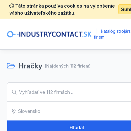
Táto stránka používa cookies na vylepšenie
Súh
vášho užívateľského zážitku.
|
katalóg strojár
firiem
Hračky
(Nájdených
112
firiem)
Hľadať