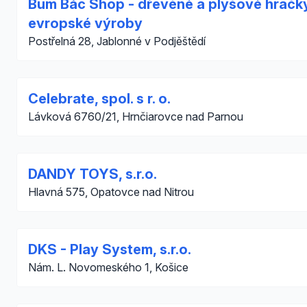
Bum Bác Shop - dřevěné a plyšové hračk
evropské výroby
Postřelná 28, Jablonné v Podjěštědí
Celebrate, spol. s r. o.
Lávková 6760/21, Hrnčiarovce nad Parnou
DANDY TOYS, s.r.o.
Hlavná 575, Opatovce nad Nitrou
DKS - Play System, s.r.o.
Nám. L. Novomeského 1, Košice