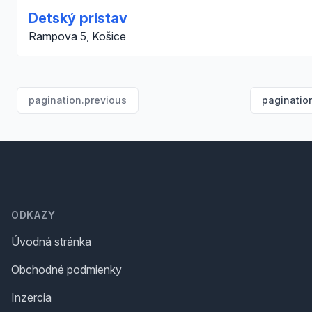
Detský prístav
Rampova 5, Košice
pagination.previous
paginatio
Footer
ODKAZY
Úvodná stránka
Obchodné podmienky
Inzercia