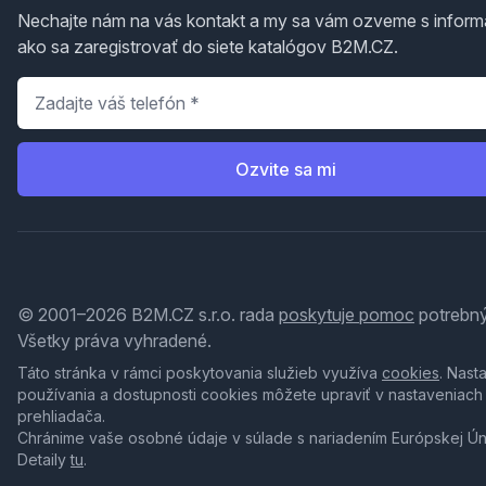
Nechajte nám na vás kontakt a my sa vám ozveme s inform
ako sa zaregistrovať do siete katalógov B2M.CZ.
Telefón
*
Ozvite sa mi
© 2001–2026 B2M.CZ s.r.o. rada
poskytuje pomoc
potrebný
Všetky práva vyhradené.
Táto stránka v rámci poskytovania služieb využíva
cookies
. Nast
používania a dostupnosti cookies môžete upraviť v nastaveniach
prehliadača.
Chránime vaše osobné údaje v súlade s nariadením Európskej Ú
Detaily
tu
.