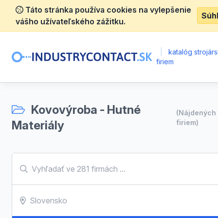
Táto stránka používa cookies na vylepšenie
Súh
vášho užívateľského zážitku.
|
katalóg strojár
firiem
Kovovýroba - Hutné
(Nájdenýc
Materiály
firiem)