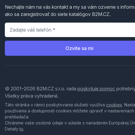
Nechajte nám na vás kontakt a my sa vám ozveme s inform
ako sa zaregistrovať do siete katalógov B2M.CZ.
Telefón
*
Ozvite sa mi
© 2001–2026 B2M.CZ s.r.o. rada
poskytuje pomoc
potrebný
Všetky práva vyhradené.
Táto stránka v rámci poskytovania služieb využíva
cookies
. Nast
používania a dostupnosti cookies môžete upraviť v nastaveniach
prehliadača.
Chránime vaše osobné údaje v súlade s nariadením Európskej Ú
Detaily
tu
.