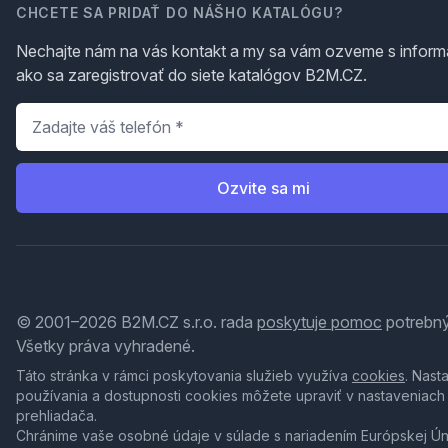
CHCETE SA PRIDAŤ DO NÁŠHO KATALÓGU?
Nechajte nám na vás kontakt a my sa vám ozveme s inform
ako sa zaregistrovať do siete katalógov B2M.CZ.
Telefón
*
Ozvite sa mi
© 2001–2026 B2M.CZ s.r.o. rada
poskytuje pomoc
potrebný
Všetky práva vyhradené.
Táto stránka v rámci poskytovania služieb využíva
cookies
. Nast
používania a dostupnosti cookies môžete upraviť v nastaveniach
prehliadača.
Chránime vaše osobné údaje v súlade s nariadením Európskej Ú