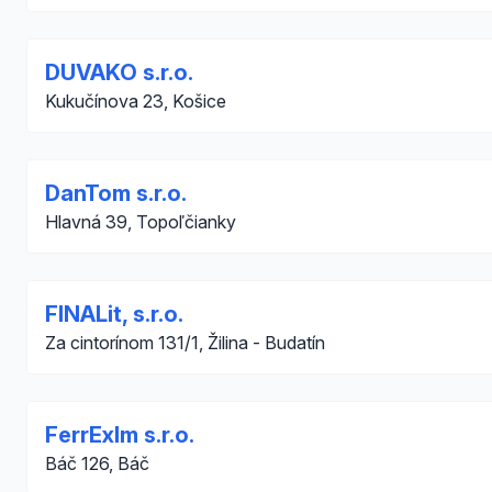
DUVAKO s.r.o.
Kukučínova 23, Košice
DanTom s.r.o.
Hlavná 39, Topoľčianky
FINALit, s.r.o.
Za cintorínom 131/1, Žilina - Budatín
FerrExIm s.r.o.
Báč 126, Báč