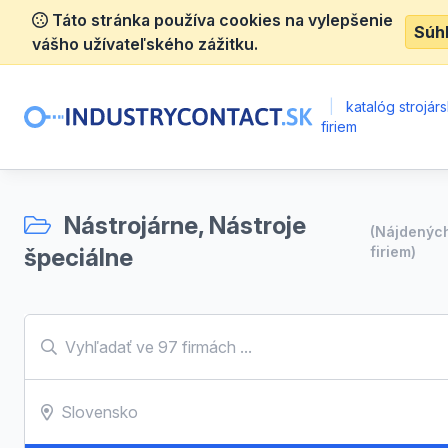
Táto stránka používa cookies na vylepšenie
Súh
vášho užívateľského zážitku.
|
katalóg strojár
firiem
Nástrojárne, Nástroje
(Nájdenýc
špeciálne
firiem)