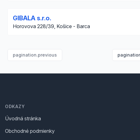
GIBALA s.r.o.
Horovova 228/39, Košice - Barca
pagination.previous
paginatio
Footer
ODKAZY
Úvodná stránka
Obchodné podmienky