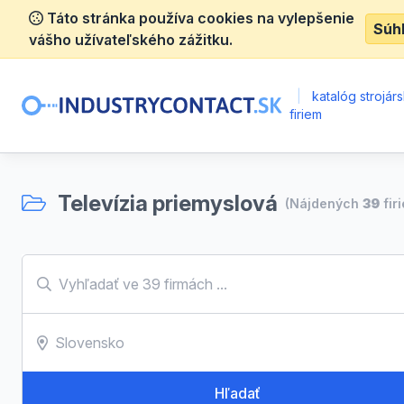
Táto stránka používa cookies na vylepšenie
Súh
vášho užívateľského zážitku.
|
katalóg strojár
firiem
Televízia priemyslová
(Nájdených
39
fir
Hľadať