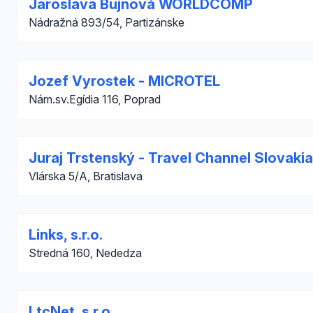
Jaroslava Bujnová WORLDCOMP
Nádražná 893/54, Partizánske
Jozef Vyrostek - MICROTEL
Nám.sv.Egídia 116, Poprad
Juraj Trstenský - Travel Channel Slovakia
Vlárska 5/A, Bratislava
Links, s.r.o.
Stredná 160, Nededza
LtcNet, s.r.o.