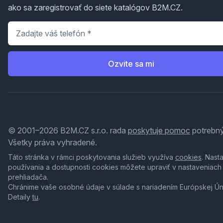
ako sa zaregistrovať do siete katalógov B2M.CZ.
Telefón
*
Ozvite sa mi
© 2001–2026 B2M.CZ s.r.o. rada
poskytuje pomoc
potrebný
Všetky práva vyhradené.
Táto stránka v rámci poskytovania služieb využíva
cookies
. Nast
používania a dostupnosti cookies môžete upraviť v nastaveniach
prehliadača.
Chránime vaše osobné údaje v súlade s nariadením Európskej Ú
Detaily
tu
.