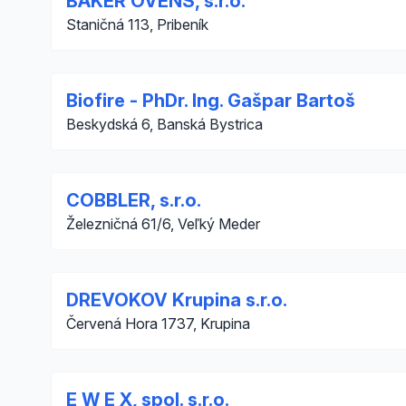
BAKER OVENS, s.r.o.
Staničná 113, Pribeník
Biofire - PhDr. Ing. Gašpar Bartoš
Beskydská 6, Banská Bystrica
COBBLER, s.r.o.
Železničná 61/6, Veľký Meder
DREVOKOV Krupina s.r.o.
Červená Hora 1737, Krupina
E W E X, spol. s.r.o.