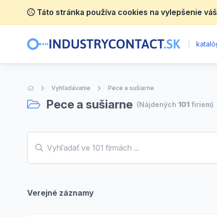
Táto stránka používa cookies na vylepšenie váš
|
katalóg
Úvodná stránka
Vyhľadávanie
Pece a sušiarne
Pece a sušiarne
(Nájdených
101
firiem)
Verejné záznamy