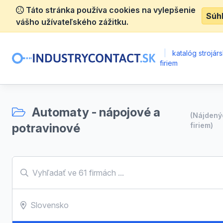
Táto stránka používa cookies na vylepšenie
Súh
vášho užívateľského zážitku.
|
katalóg strojár
firiem
Automaty - nápojové a
(Nájden
potravinové
firiem)