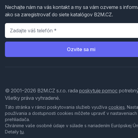
Nechajte nám na vás kontakt a my sa vám ozveme s inform
ako sa zaregistrovať do siete katalógov B2M.CZ.
Telefón
*
Ozvite sa mi
© 2001–2026 B2M.CZ s.r.o. rada
poskytuje pomoc
potrebný
Všetky práva vyhradené.
Táto stránka v rámci poskytovania služieb využíva
cookies
. Nast
používania a dostupnosti cookies môžete upraviť v nastaveniach
prehliadača.
Chránime vaše osobné údaje v súlade s nariadením Európskej Ú
Detaily
tu
.