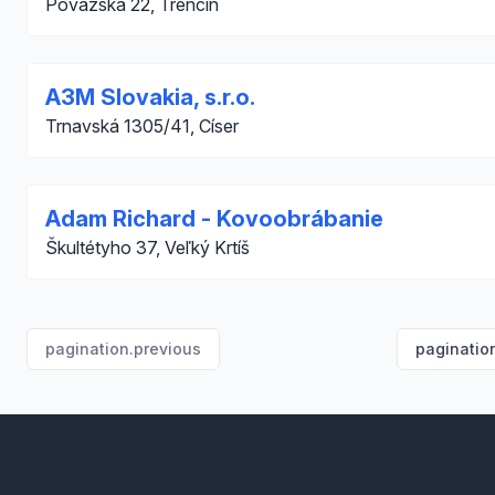
Považská 22, Trenčín
A3M Slovakia, s.r.o.
Trnavská 1305/41, Císer
Adam Richard - Kovoobrábanie
Škultétyho 37, Veľký Krtíš
pagination.previous
paginatio
Footer