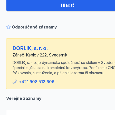
Hľadať
Odporúčané záznamy
DORLIK, s. r. o.
Zárieč-Keblov 222, Svederník
DORLIK, s. r. o. je dynamická spoločnosť so sídlom v Svedern
špecializujúca sa na kompletnú kovovýrobu. Ponúkame CN
frézovania, sústruženia, a pálenia laserom či plazmou.
+421 908 513 606
Verejné záznamy