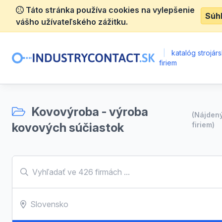
Táto stránka používa cookies na vylepšenie
Súh
vášho užívateľského zážitku.
|
katalóg strojár
firiem
Kovovýroba - výroba
(Nájden
kovových súčiastok
firiem)