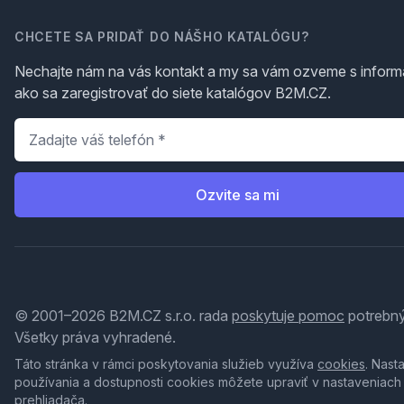
CHCETE SA PRIDAŤ DO NÁŠHO KATALÓGU?
Nechajte nám na vás kontakt a my sa vám ozveme s inform
ako sa zaregistrovať do siete katalógov B2M.CZ.
Telefón
*
Ozvite sa mi
© 2001–2026 B2M.CZ s.r.o. rada
poskytuje pomoc
potrebný
Všetky práva vyhradené.
Táto stránka v rámci poskytovania služieb využíva
cookies
. Nast
používania a dostupnosti cookies môžete upraviť v nastaveniach
prehliadača.