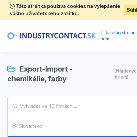
Táto stránka používa cookies na vylepšenie
Súh
vášho užívateľského zážitku.
|
katalóg strojár
firiem
Export-Import -
(Nájdený
chemikálie, farby
firiem)