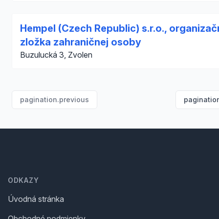
Hempel (Czech Republic) s.r.o., organiza
zložka zahraničnej osoby
Buzulucká 3, Zvolen
pagination.previous
paginatio
Footer
ODKAZY
Úvodná stránka
Obchodné podmienky