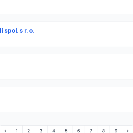
spol. s r. o.
1
2
3
4
5
6
7
8
9