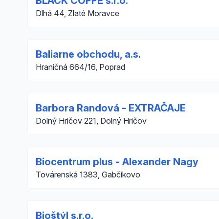
BLACK COFFE s.r.o.
Dlhá 44, Zlaté Moravce
Baliarne obchodu, a.s.
Hraničná 664/16, Poprad
Barbora Randová - EXTRAČAJE
Dolný Hričov 221, Dolný Hričov
Biocentrum plus - Alexander Nagy
Továrenská 1383, Gabčíkovo
Bioštýl s.r.o.