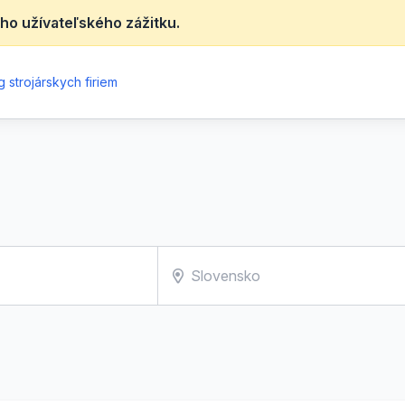
ho užívateľského zážitku.
 strojárskych firiem