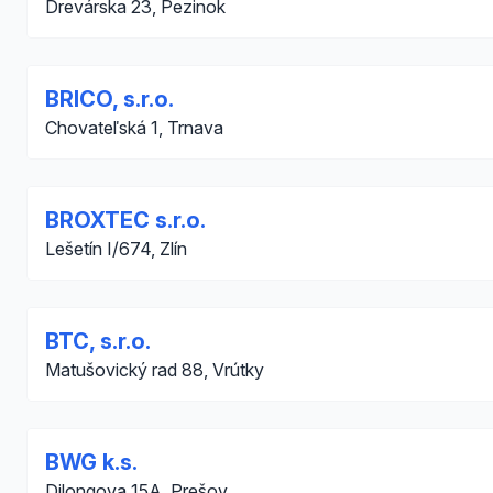
Drevárska 23, Pezinok
BRICO, s.r.o.
Chovateľská 1, Trnava
BROXTEC s.r.o.
Lešetín I/674, Zlín
BTC, s.r.o.
Matušovický rad 88, Vrútky
BWG k.s.
Dilongova 15A, Prešov