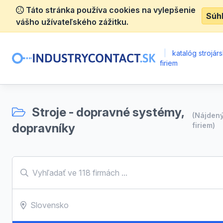
Táto stránka používa cookies na vylepšenie
Súh
vášho užívateľského zážitku.
|
katalóg strojár
firiem
Stroje - dopravné systémy,
(Nájden
dopravníky
firiem)