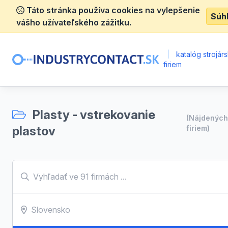
Táto stránka používa cookies na vylepšenie
Súh
vášho užívateľského zážitku.
|
katalóg strojár
firiem
Plasty - vstrekovanie
(Nájdenýc
plastov
firiem)