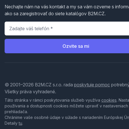
Nechajte nám na vás kontakt a my sa vám ozveme s inform
ako sa zaregistrovať do siete katalógov B2M.CZ.
Telefón
*
Ozvite sa mi
© 2001–2026 B2M.CZ s.r.o. rada
poskytuje pomoc
potrebný
Všetky práva vyhradené.
Táto stránka v rámci poskytovania služieb využíva
cookies
. Nast
používania a dostupnosti cookies môžete upraviť v nastaveniach
prehliadača.
Chránime vaše osobné údaje v súlade s nariadením Európskej Ú
Detaily
tu
.