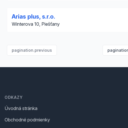
Arias plus, s.r.o.
Winterova 10, Piešťany
pagination.previous
paginatio
Footer
ODKAZY
Úvodná stránka
Obchodné podmienky