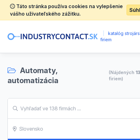
Táto stránka používa cookies na vylepšenie
Súh
vášho užívateľského zážitku.
|
katalóg strojár
firiem
Automaty,
(Nájdených
1
automatizácia
firiem)