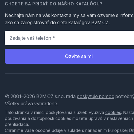
CHCETE SA PRIDAŤ DO NÁŠHO KATALÓGU?
Nechajte nám na vás kontakt a my sa vám ozveme s inform
ako sa zaregistrovať do siete katalógov B2M.CZ.
Telefón
*
Ozvite sa mi
© 2001–2026 B2M.CZ s.r.o. rada
poskytuje pomoc
potrebný
Všetky práva vyhradené.
Táto stránka v rámci poskytovania služieb využíva
cookies
. Nast
používania a dostupnosti cookies môžete upraviť v nastaveniach
prehliadača.
Chránime vaše osobné údaje v súlade s nariadením Európskej Ú