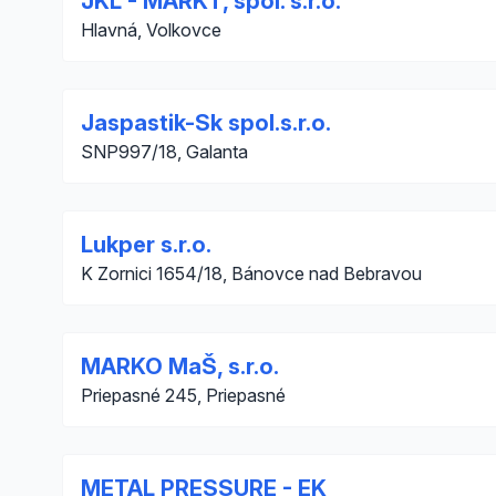
JKL - MARKT, spol. s.r.o.
Hlavná, Volkovce
Jaspastik-Sk spol.s.r.o.
SNP997/18, Galanta
Lukper s.r.o.
K Zornici 1654/18, Bánovce nad Bebravou
MARKO MaŠ, s.r.o.
Priepasné 245, Priepasné
METAL PRESSURE - EK