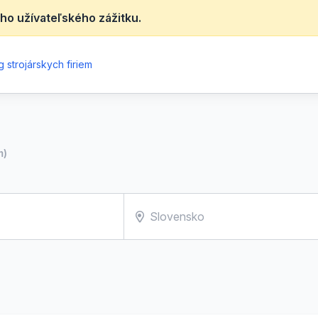
ho užívateľského zážitku.
 strojárskych firiem
m)