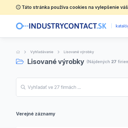
Táto stránka používa cookies na vylepšenie váš
|
katalóg
Úvodná stránka
Vyhľadávanie
Lisované výrobky
Lisované výrobky
(Nájdených
27
firie
Verejné záznamy