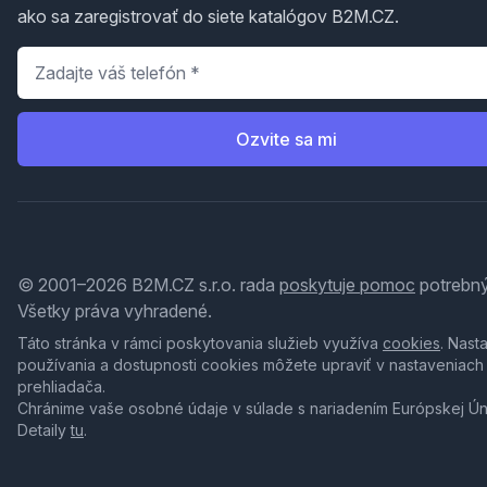
ako sa zaregistrovať do siete katalógov B2M.CZ.
Telefón
*
Ozvite sa mi
© 2001–2026 B2M.CZ s.r.o. rada
poskytuje pomoc
potrebný
Všetky práva vyhradené.
Táto stránka v rámci poskytovania služieb využíva
cookies
. Nast
používania a dostupnosti cookies môžete upraviť v nastaveniach
prehliadača.
Chránime vaše osobné údaje v súlade s nariadením Európskej Ú
Detaily
tu
.