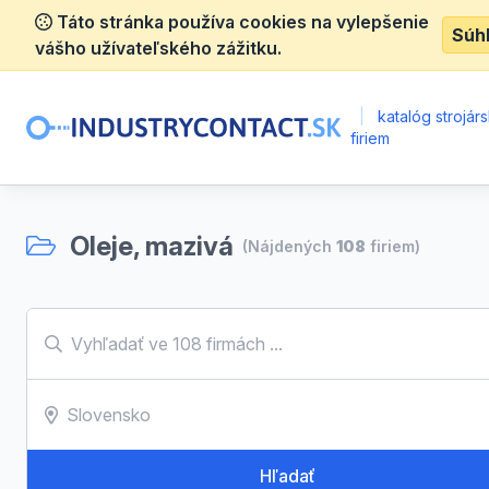
Táto stránka používa cookies na vylepšenie
Súh
vášho užívateľského zážitku.
|
katalóg strojár
firiem
Oleje, mazivá
(Nájdených
108
firiem)
Hľadať