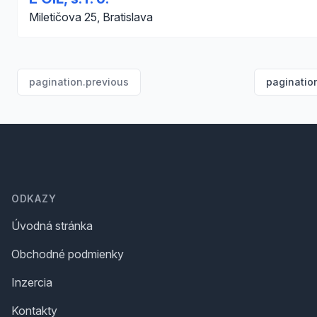
Miletičova 25, Bratislava
pagination.previous
paginatio
Footer
ODKAZY
Úvodná stránka
Obchodné podmienky
Inzercia
Kontakty