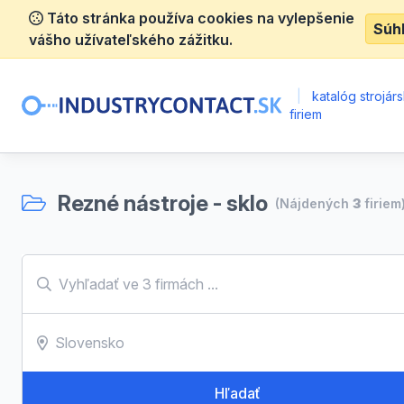
Táto stránka používa cookies na vylepšenie
Súh
vášho užívateľského zážitku.
|
katalóg strojár
firiem
Rezné nástroje - sklo
(Nájdených
3
firiem
Hľadať