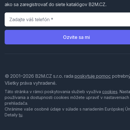
ako sa zaregistrovať do siete katalógov B2M.CZ.
Telefón
*
Ozvite sa mi
© 2001–2026 B2M.CZ s.r.o. rada
poskytuje pomoc
potrebný
Všetky práva vyhradené.
Táto stránka v rámci poskytovania služieb využíva
cookies
. Nast
používania a dostupnosti cookies môžete upraviť v nastaveniach
prehliadača.
Chránime vaše osobné údaje v súlade s nariadením Európskej Ú
Detaily
tu
.