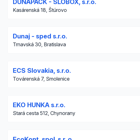
DUNAPACK - SLOBOX, s.r.o.
Kasárenská 18, Štúrovo
Dunaj - sped s.r.o.
Trnavská 30, Bratislava
ECS Slovakia, s.r.o.
Továrenská 7, Smolenice
EKO HUNKA s.r.o.
Stará cesta 512, Chynorany
EcoKont, spol. s r. o.