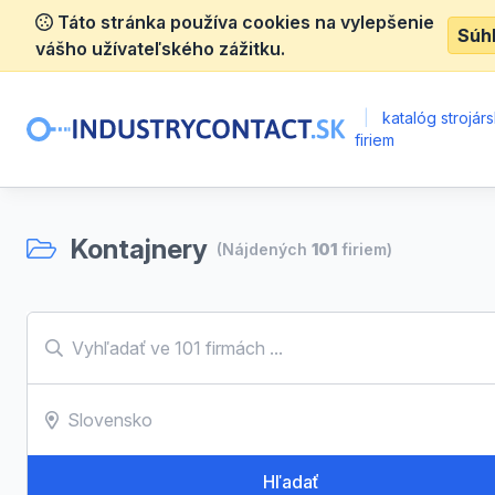
Táto stránka používa cookies na vylepšenie
Súh
vášho užívateľského zážitku.
|
katalóg strojár
firiem
Kontajnery
(Nájdených
101
firiem)
Hľadať