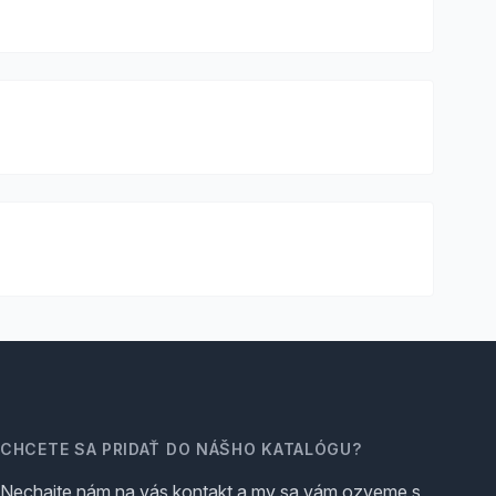
CHCETE SA PRIDAŤ DO NÁŠHO KATALÓGU?
Nechajte nám na vás kontakt a my sa vám ozveme s