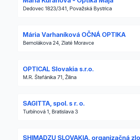
Mária Kuráňová - Optika Maja
Dedovec 1823/341, Považská Bystrica
Mária Varhaníková OČNÁ OPTIKA
Bernolákova 24, Zlaté Moravce
OPTICAL Slovakia s.r.o.
M.R. Štefánika 71, Žilina
SAGITTA, spol. s r. o.
Turbínová 1, Bratislava 3
SHIMADZU SLOVAKIA, organizačná zl