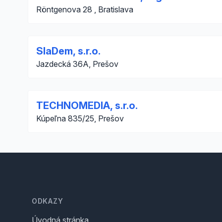
Röntgenova 28 , Bratislava
SlaDem, s.r.o.
Jazdecká 36A, Prešov
TECHNOMEDIA, s.r.o.
Kúpeľna 835/25, Prešov
Footer
ODKAZY
Úvodná stránka