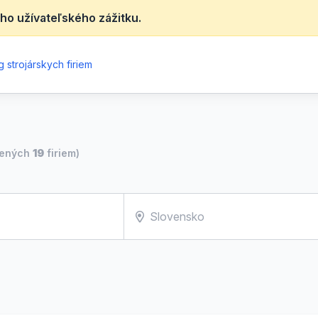
ho užívateľského zážitku.
 strojárskych firiem
dených
19
firiem)