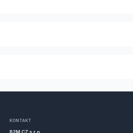
KONTAKT
B2M.CZ s.r.o.