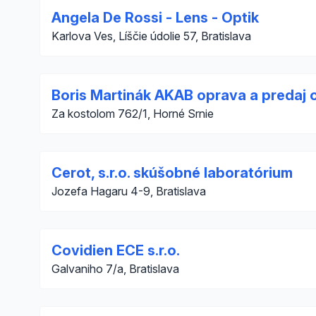
Angela De Rossi - Lens - Optik
Karlova Ves, Líščie údolie 57, Bratislava
Boris Martinák AKAB oprava a predaj o
Za kostolom 762/1, Horné Srnie
Cerot, s.r.o. skúšobné laboratórium
Jozefa Hagaru 4-9, Bratislava
Covidien ECE s.r.o.
Galvaniho 7/a, Bratislava