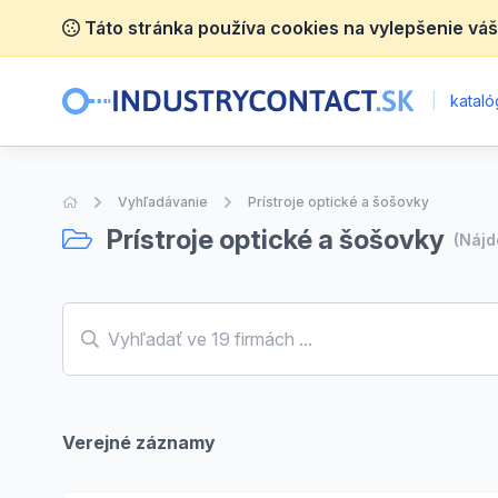
Táto stránka používa cookies na vylepšenie váš
|
katalóg
Úvodná stránka
Vyhľadávanie
Prístroje optické a šošovky
Prístroje optické a šošovky
(Náj
Verejné záznamy