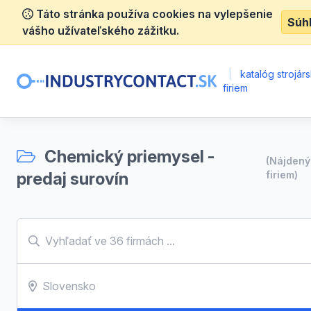
Táto stránka používa cookies na vylepšenie
Súh
vášho užívateľského zážitku.
|
katalóg strojár
firiem
Chemický priemysel -
(Nájden
predaj surovín
firiem)