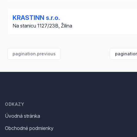
KRASTINN s.r.o.
Na stanicu 1127/23B, Žilina
pagination.previous
paginatio
Footer
ODKAZY
Úvodná stránka
Obchodné podmienky