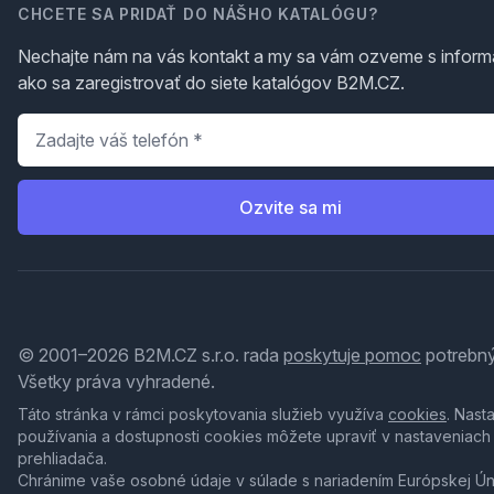
CHCETE SA PRIDAŤ DO NÁŠHO KATALÓGU?
Nechajte nám na vás kontakt a my sa vám ozveme s inform
ako sa zaregistrovať do siete katalógov B2M.CZ.
Telefón
*
Ozvite sa mi
© 2001–2026 B2M.CZ s.r.o. rada
poskytuje pomoc
potrebný
Všetky práva vyhradené.
Táto stránka v rámci poskytovania služieb využíva
cookies
. Nast
používania a dostupnosti cookies môžete upraviť v nastaveniach
prehliadača.
Chránime vaše osobné údaje v súlade s nariadením Európskej Ú