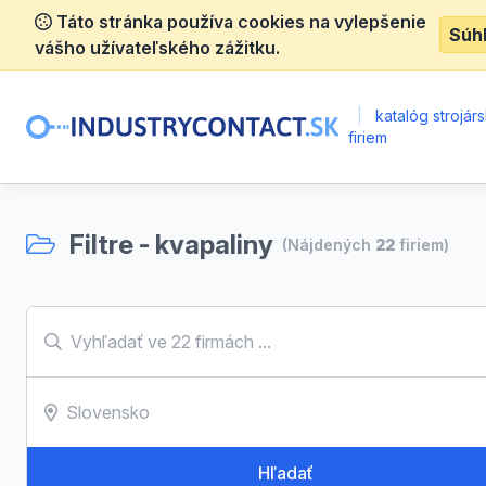
Táto stránka používa cookies na vylepšenie
Súh
vášho užívateľského zážitku.
|
katalóg strojár
firiem
Filtre - kvapaliny
(Nájdených
22
firiem)
Hľadať