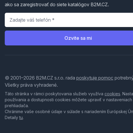
ako sa zaregistrovať do siete katalógov B2M.CZ.
Telefón
*
Ozvite sa mi
© 2001–2026 B2M.CZ s.r.o. rada
poskytuje pomoc
potrebný
Všetky práva vyhradené.
Táto stránka v rámci poskytovania služieb využíva
cookies
. Nast
používania a dostupnosti cookies môžete upraviť v nastaveniach
prehliadača.
Chránime vaše osobné údaje v súlade s nariadením Európskej Ú
Detaily
tu
.