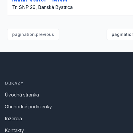
Tr. SNP 29, Banská Bystrica
pagination.previous
paginatio
Footer
ODKAZY
Úvodná stránka
Obchodné podmienky
Inzercia
Kontakty