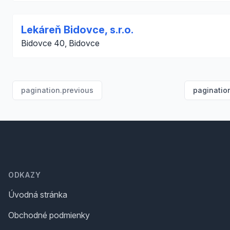
Lekáreň Bidovce, s.r.o.
Bidovce 40, Bidovce
pagination.previous
paginatio
Footer
ODKAZY
Úvodná stránka
Obchodné podmienky