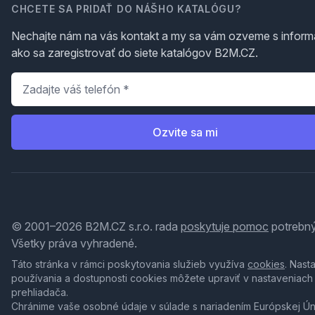
CHCETE SA PRIDAŤ DO NÁŠHO KATALÓGU?
Nechajte nám na vás kontakt a my sa vám ozveme s inform
ako sa zaregistrovať do siete katalógov B2M.CZ.
Telefón
*
Ozvite sa mi
© 2001–2026 B2M.CZ s.r.o. rada
poskytuje pomoc
potrebný
Všetky práva vyhradené.
Táto stránka v rámci poskytovania služieb využíva
cookies
. Nast
používania a dostupnosti cookies môžete upraviť v nastaveniach
prehliadača.
Chránime vaše osobné údaje v súlade s nariadením Európskej Ú