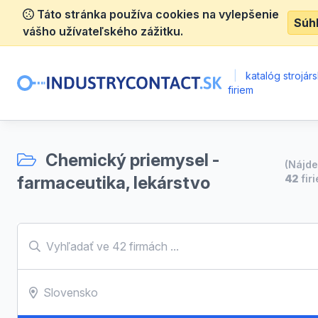
Táto stránka používa cookies na vylepšenie
Súh
vášho užívateľského zážitku.
|
katalóg strojár
firiem
Chemický priemysel -
(Nájd
farmaceutika, lekárstvo
42
fir