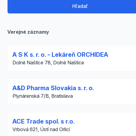
Hľadať
Verejné záznamy
A S K s. r. o. - Lekáreň ORCHIDEA
Dolné Naštice 78, Dolné Naštice
A&D Pharma Slovakia s. r. o.
Plynárenská 7/B, Bratislava
ACE Trade spol. s r.o.
Vrbová 621, Ústí nad Orlicí