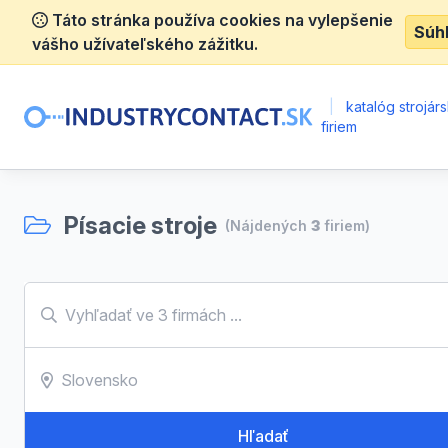
Táto stránka používa cookies na vylepšenie
Súh
vášho užívateľského zážitku.
|
katalóg strojár
firiem
Písacie stroje
(Nájdených
3
firiem)
Hľadať