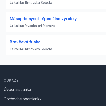
Lokalita:
Rimavská Sobota
Mäsopriemysel - špeciálne výrobky
Lokalita:
Vysoká pri Morave
Bravčová šunka
Lokalita:
Rimavská Sobota
Footer
ODKAZY
Úvodná stránka
Obchodné podmienky