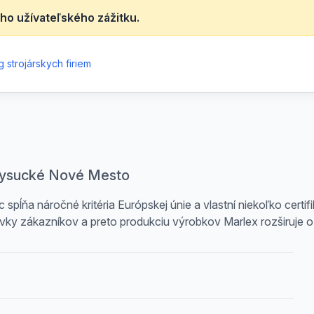
ho užívateľského zážitku.
 strojárskych firiem
Kysucké Nové Mesto
ňa náročné kritéria Európskej únie a vlastní niekoľko certifik
vky zákazníkov a preto produkciu výrobkov Marlex rozširuje o