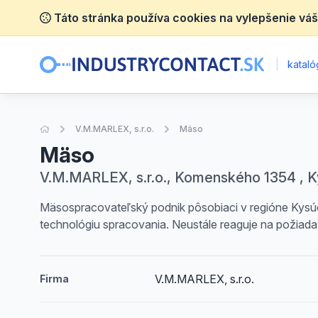
Táto stránka používa cookies na vylepšenie váš
|
katalóg
Úvodná stránka
V.M.MARLEX, s.r.o.
Mäso
Mäso
V.M.MARLEX, s.r.o., Komenského 1354 , 
Mäsospracovateľský podnik pôsobiaci v regióne Kysúc spĺ
technológiu spracovania. Neustále reaguje na požiada
V.M.MARLEX, s.r.o.
Firma