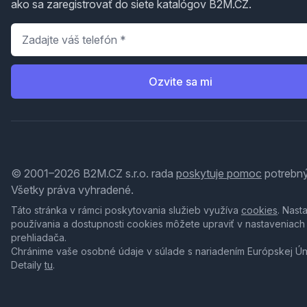
ako sa zaregistrovať do siete katalógov B2M.CZ.
Telefón
*
Ozvite sa mi
© 2001–2026 B2M.CZ s.r.o. rada
poskytuje pomoc
potrebný
Všetky práva vyhradené.
Táto stránka v rámci poskytovania služieb využíva
cookies
. Nast
používania a dostupnosti cookies môžete upraviť v nastaveniach
prehliadača.
Chránime vaše osobné údaje v súlade s nariadením Európskej Ú
Detaily
tu
.