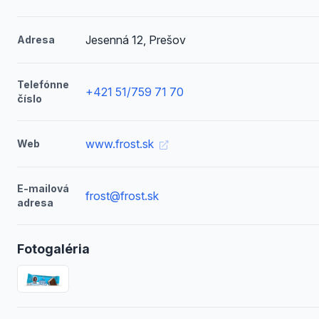
Jesenná 12, Prešov
Adresa
Telefónne
+421 51/759 71 70
číslo
www.frost.sk
Web
E-mailová
frost@frost.sk
adresa
Fotogaléria