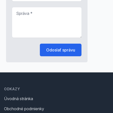
Správa
*
Odoslať správu
Footer
ODKAZY
Úvodná stránka
Obchodné podmienky