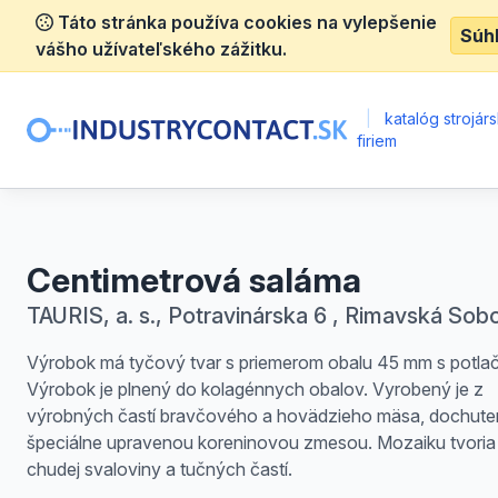
Táto stránka používa cookies na vylepšenie
Súh
vášho užívateľského zážitku.
|
katalóg strojár
firiem
Centimetrová saláma
TAURIS, a. s., Potravinárska 6 , Rimavská Sob
Výrobok má tyčový tvar s priemerom obalu 45 mm s potla
Výrobok je plnený do kolagénnych obalov. Vyrobený je z
výrobných častí bravčového a hovädzieho mäsa, dochute
špeciálne upravenou koreninovou zmesou. Mozaiku tvoria
chudej svaloviny a tučných častí.