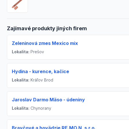
Zajímavé produkty jiných firem
Zeleninová zmes Mexico mix
Lokalita:
Prešov
Hydina - kurence, kačice
Lokalita:
Kráľov Brod
Jaroslav Darmo Mäso - údeniny
Lokalita:
Chynorany
Bravčové a hovädzie RE.MO.N, s.r.o.