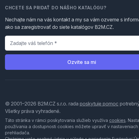
CHCETE SA PRIDAŤ DO NÁŠHO KATALÓGU?
Nechajte nám na vás kontakt a my sa vám ozveme s inform
ako sa zaregistrovať do siete katalógov B2M.CZ.
Telefón
*
Ozvite sa mi
© 2001–2026 B2M.CZ s.r.o. rada
poskytuje pomoc
potrebný
Všetky práva vyhradené.
Táto stránka v rámci poskytovania služieb využíva
cookies
. Nast
používania a dostupnosti cookies môžete upraviť v nastaveniach
prehliadača.
Chránime vaše osobné údaje v súlade s nariadením Európskej Ú