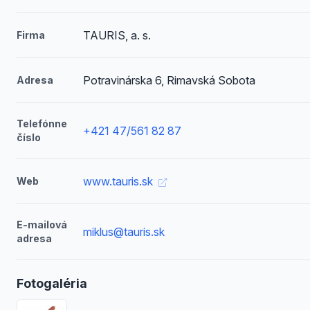
TAURIS, a. s.
Firma
Potravinárska 6, Rimavská Sobota
Adresa
Telefónne
+421 47/561 82 87
číslo
www.tauris.sk
Web
E-mailová
miklus@tauris.sk
adresa
Fotogaléria