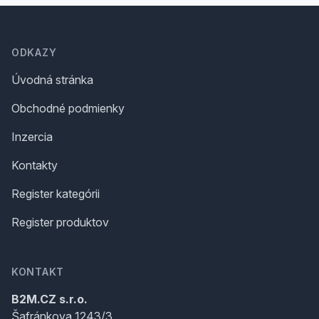
Footer
ODKAZY
Úvodná stránka
Obchodné podmienky
Inzercia
Kontakty
Register kategórii
Register produktov
KONTAKT
B2M.CZ s.r.o.
Šafránkova 1243/3