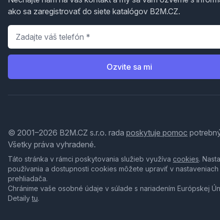
ako sa zaregistrovať do siete katalógov B2M.CZ.
Telefón
*
Ozvite sa mi
© 2001–2026 B2M.CZ s.r.o. rada
poskytuje pomoc
potrebný
Všetky práva vyhradené.
Táto stránka v rámci poskytovania služieb využíva
cookies
. Nast
používania a dostupnosti cookies môžete upraviť v nastaveniach
prehliadača.
Chránime vaše osobné údaje v súlade s nariadením Európskej Ú
Detaily
tu
.