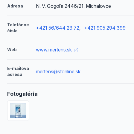
N. V. Gogoľa 2446/21, Michalovce
Adresa
Telefónne
+421 56/644 23 72
,
+421 905 294 399
číslo
www.mertens.sk
Web
E-mailová
mertens@stonline.sk
adresa
Fotogaléria