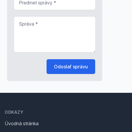
Správa
*
Odoslať správu
Footer
ODKAZY
Úvodná stránka