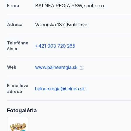
BALNEA REGIA PSW, spol. s.r.o.
Firma
Vajnorská 137, Bratislava
Adresa
Telefónne
+421 903 720 265
číslo
www.balnearegia.sk
Web
E-mailová
balnea.regia@balnea.sk
adresa
Fotogaléria