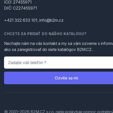
IČO: 27455971
DIČ: CZ27455971
+421 322 633 101, info@b2m.cz
CHCETE SA PRIDAŤ DO NÁŠHO KATALÓGU?
Nechajte nám na vás kontakt a my sa vám ozveme s inform
ako sa zaregistrovať do siete katalógov B2M.CZ.
Telefón
*
Ozvite sa mi
© 2001–2026 B2M.CZ s.r.o. rada
poskytuje pomoc
potrebný