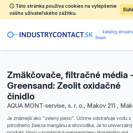
Táto stránka používa cookies na vylepšenie
Súh
vášho užívateľského zážitku.
|
katalóg strojár
firiem
Zmäkčovače, filtračné média 
Greensand: Zeolit oxidačné
činidlo
AQUA MONT-servise, s. r. o., Makov 211 , Ma
Je známejší ako "zelený pieso". Účinne odstraňuje vodu z
prírodneho železa mangánu a sírovodíka. Je to univerzalný
produkt, ktorý v kombinácií manganistanu draselného má