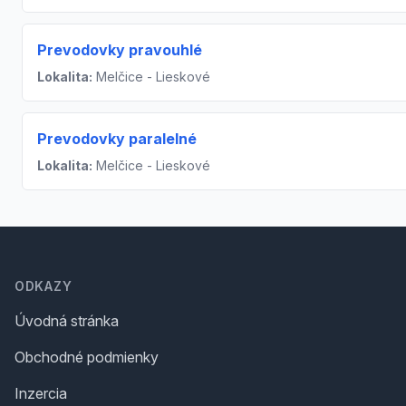
Prevodovky pravouhlé
Lokalita:
Melčice - Lieskové
Prevodovky paralelné
Lokalita:
Melčice - Lieskové
Footer
ODKAZY
Úvodná stránka
Obchodné podmienky
Inzercia