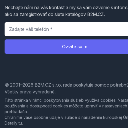
Nechajte nám na vás kontakt a my sa vám ozveme s inform
ako sa zaregistrovať do siete katalógov B2M.CZ.
Telefón
*
Ozvite sa mi
© 2001–2026 B2M.CZ s.r.o. rada
poskytuje pomoc
potrebný
Všetky práva vyhradené.
Táto stránka v rámci poskytovania služieb využíva
cookies
. Nast
používania a dostupnosti cookies môžete upraviť v nastaveniach
prehliadača.
Chránime vaše osobné údaje v súlade s nariadením Európskej Ú
Detaily
tu
.