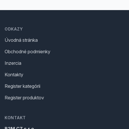
Footer
ODKAZY
Úvodná stránka
Obchodné podmienky
Inzercia
Kontakty
Register kategórii
Register produktov
KONTAKT
B2M.CZ s.r.o.