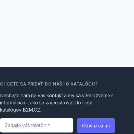
CHCETE SA PRIDAŤ DO NÁŠHO KATALÓGU?
Nechajte nám na vás kontakt a my sa vám ozveme s
informáciami, ako sa zaregistrovať do siete
katalógov B2M.CZ.
Telefón
*
Ozvite sa mi