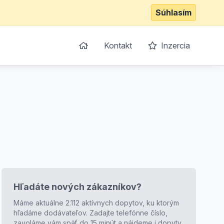
Súhlasím
Kontakt
Inzercia
Hľadáte nových zákazníkov?
Máme aktuálne 2.112 aktívnych dopytov, ku ktorým
hľadáme dodávateľov. Zadajte telefónne číslo,
zavoláme vám späť do 15 minút a nájdeme i dopyty