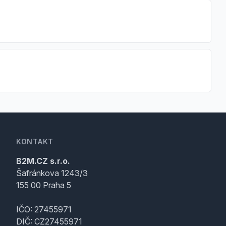
KONTAKT
B2M.CZ s.r.o.
Šafránkova 1243/3
155 00 Praha 5
IČO: 27455971
DIČ: CZ27455971