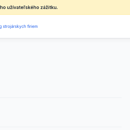
ho užívateľského zážitku.
 strojárskych firiem