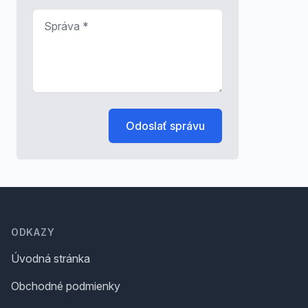
Správa
*
Odoslať správu
Footer
ODKAZY
Úvodná stránka
Obchodné podmienky