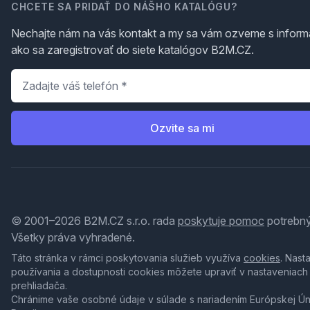
CHCETE SA PRIDAŤ DO NÁŠHO KATALÓGU?
Nechajte nám na vás kontakt a my sa vám ozveme s inform
ako sa zaregistrovať do siete katalógov B2M.CZ.
Telefón
*
Ozvite sa mi
© 2001–2026 B2M.CZ s.r.o. rada
poskytuje pomoc
potrebný
Všetky práva vyhradené.
Táto stránka v rámci poskytovania služieb využíva
cookies
. Nast
používania a dostupnosti cookies môžete upraviť v nastaveniach
prehliadača.
Chránime vaše osobné údaje v súlade s nariadením Európskej Ú