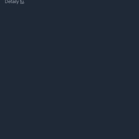
Detaily
tu
.