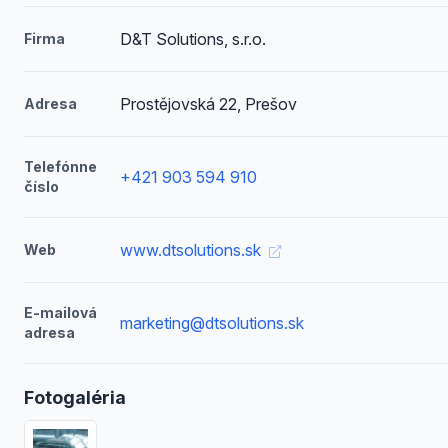
D&T Solutions, s.r.o.
Firma
Prostějovská 22, Prešov
Adresa
Telefónne
+421 903 594 910
číslo
www.dtsolutions.sk
Web
E-mailová
marketing@dtsolutions.sk
adresa
Fotogaléria