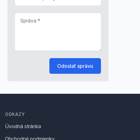
Správa
*
Odoslať správu
Footer
ODKAZY
Úvodná stránka
Obchodné podmienky