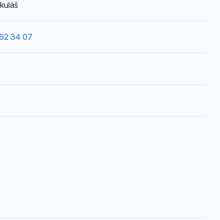
kuláš
62 34 07