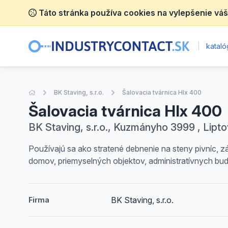
Táto stránka používa cookies na vylepšenie váš
|
katalóg
Úvodná stránka
BK Staving, s.r.o.
Šalovacia tvárnica Hlx 400
Šalovacia tvárnica Hlx 400
BK Staving, s.r.o., Kuzmányho 3999 , Lipt
Používajú sa ako stratené debnenie na steny pivníc, z
domov, priemyselných objektov, administratívnych bu
BK Staving, s.r.o.
Firma