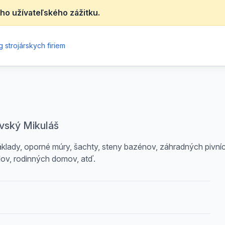
ho užívateľského zážitku.
 strojárskych firiem
ovský Mikuláš
áklady, oporné múry, šachty, steny bazénov, záhradných pivní
dov, rodinných domov, atď.