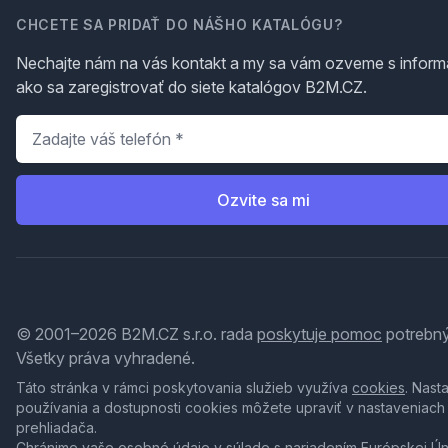
CHCETE SA PRIDAŤ DO NÁŠHO KATALÓGU?
Nechajte nám na vás kontakt a my sa vám ozveme s inform
ako sa zaregistrovať do siete katalógov B2M.CZ.
Telefón
*
Ozvite sa mi
© 2001–2026 B2M.CZ s.r.o. rada
poskytuje pomoc
potrebný
Všetky práva vyhradené.
Táto stránka v rámci poskytovania služieb využíva
cookies
. Nast
používania a dostupnosti cookies môžete upraviť v nastaveniach
prehliadača.
Chránime vaše osobné údaje v súlade s nariadením Európskej Ú