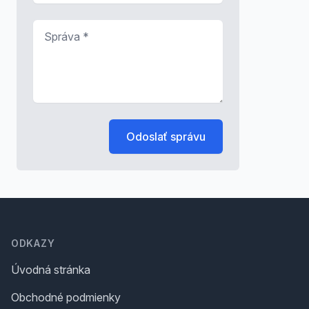
Správa
*
Odoslať správu
Footer
ODKAZY
Úvodná stránka
Obchodné podmienky