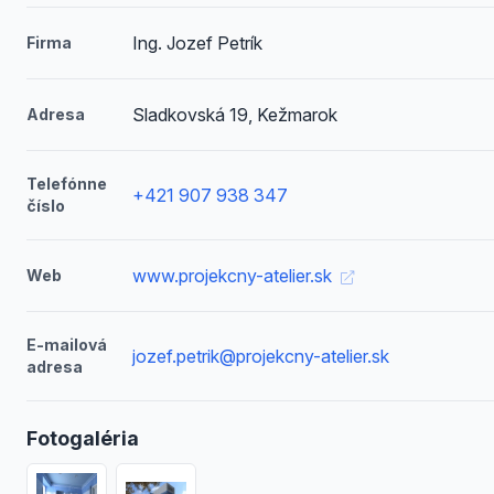
Ing. Jozef Petrík
Firma
Sladkovská 19, Kežmarok
Adresa
Telefónne
+421 907 938 347
číslo
www.projekcny-atelier.sk
Web
E-mailová
jozef.petrik@projekcny-atelier.sk
adresa
Fotogaléria