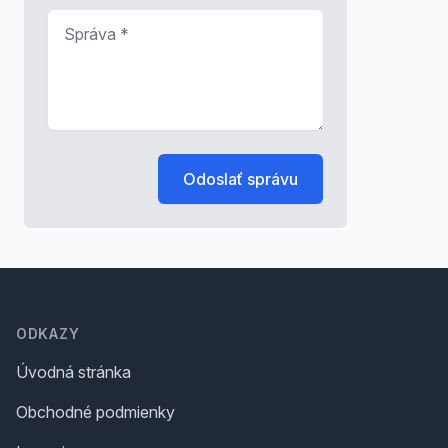
Správa
*
Odoslať správu
Footer
ODKAZY
Úvodná stránka
Obchodné podmienky