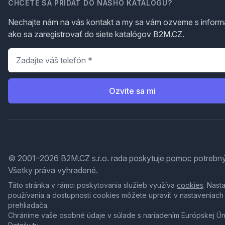
CHCETE SA PRIDAŤ DO NÁŠHO KATALÓGU?
Nechajte nám na vás kontakt a my sa vám ozveme s inform
ako sa zaregistrovať do siete katalógov B2M.CZ.
Telefón
*
Ozvite sa mi
© 2001–2026 B2M.CZ s.r.o. rada
poskytuje pomoc
potrebný
Všetky práva vyhradené.
Táto stránka v rámci poskytovania služieb využíva
cookies
. Nast
používania a dostupnosti cookies môžete upraviť v nastaveniach
prehliadača.
Chránime vaše osobné údaje v súlade s nariadením Európskej Ú