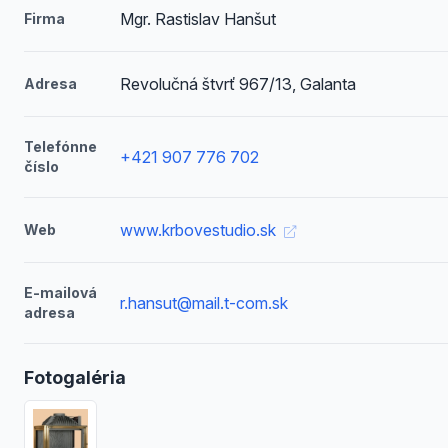
Mgr. Rastislav Hanšut
Firma
Revolučná štvrť 967/13, Galanta
Adresa
Telefónne
+421 907 776 702
číslo
www.krbovestudio.sk
Web
E-mailová
r.hansut@mail.t-com.sk
adresa
Fotogaléria