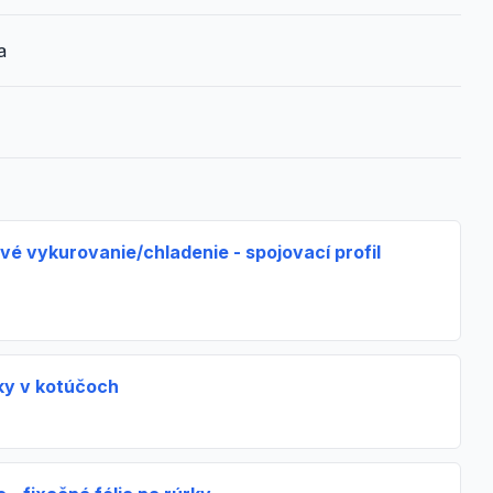
a
vé vykurovanie/chladenie - spojovací profil
ky v kotúčoch