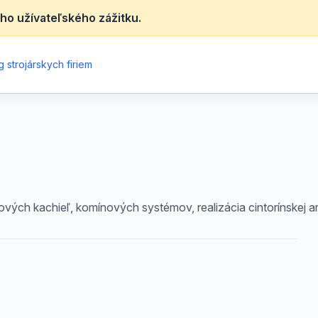
ho užívateľského zážitku.
 strojárskych firiem
vých kachieľ, komínových systémov, realizácia cintorínskej ar