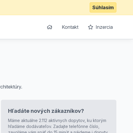
Súhlasím
Kontakt
Inzercia
chitektúry.
Hľadáte nových zákazníkov?
Máme aktuálne 2.112 aktívnych dopytov, ku ktorým
hľadáme dodávateľov. Zadajte telefónne číslo,
zavoláme vám späť do 15 minút a nájdeme i dopyty