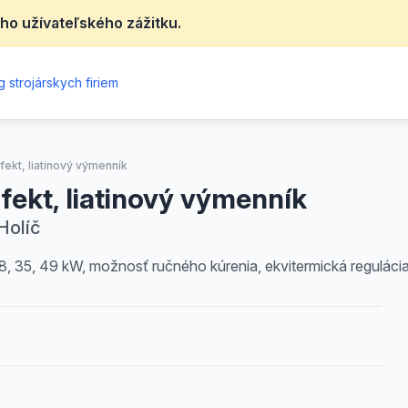
ho užívateľského zážitku.
 strojárskych firiem
fekt, liatinový výmenník
fekt, liatinový výmenník
Holíč
 28, 35, 49 kW, možnosť ručného kúrenia, ekvitermická reguláci