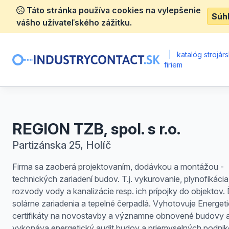
Táto stránka používa cookies na vylepšenie
Súh
vášho užívateľského zážitku.
|
katalóg strojár
firiem
REGION TZB, spol. s r.o.
Partizánska 25, Holíč
Firma sa zaoberá projektovaním, dodávkou a montážou -
technických zariadení budov. T.j. vykurovanie, plynofikácia
rozvody vody a kanalizácie resp. ich prípojky do objektov. 
solárne zariadenia a tepelné čerpadlá. Vyhotovuje Energet
certifikáty na novostavby a významne obnovené budovy 
vykonáva energetický audit budov a priemyselných podnik