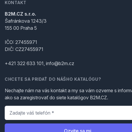
KONTAKT
B2M.CZ s.r.o.
Šafránkova 1243/3
155 00 Praha 5
IČO: 27455971
DIČ: CZ27455971
+421 322 633 101, info@b2m.cz
CHCETE SA PRIDAŤ DO NÁŠHO KATALÓGU?
Nechajte nám na vás kontakt a my sa vám ozveme s inform
ako sa zaregistrovať do siete katalógov B2M.CZ.
Telefón
*
Ozvite sa mi