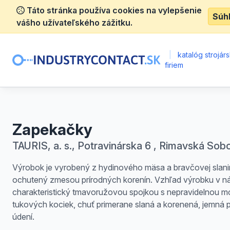
Táto stránka používa cookies na vylepšenie
Súh
vášho užívateľského zážitku.
|
katalóg strojár
firiem
Zapekačky
TAURIS, a. s., Potravinárska 6 , Rimavská Sob
Výrobok je vyrobený z hydinového mäsa a bravčovej slan
ochutený zmesou prírodných korenín. Vzhľad výrobku v nák
charakteristický tmavoružovou spojkou s nepravidelnou 
tukových kociek, chuť primerane slaná a korenená, jemná 
údení.