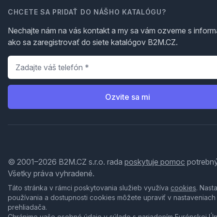
CHCETE SA PRIDAŤ DO NÁŠHO KATALÓGU?
Nechajte nám na vás kontakt a my sa vám ozveme s inform
ako sa zaregistrovať do siete katalógov B2M.CZ.
Telefón
*
Ozvite sa mi
© 2001–2026 B2M.CZ s.r.o. rada
poskytuje pomoc
potrebný
Všetky práva vyhradené.
Táto stránka v rámci poskytovania služieb využíva
cookies
. Nast
používania a dostupnosti cookies môžete upraviť v nastaveniach
prehliadača.
Chránime vaše osobné údaje v súlade s nariadením Európskej Ú