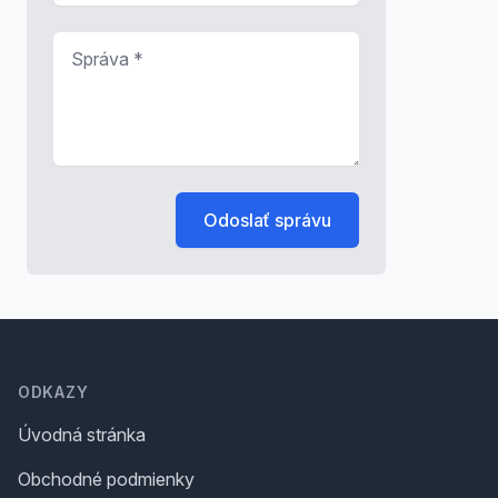
Správa
*
Odoslať správu
Footer
ODKAZY
Úvodná stránka
Obchodné podmienky