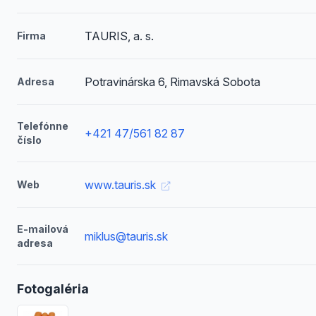
TAURIS, a. s.
Firma
Potravinárska 6, Rimavská Sobota
Adresa
Telefónne
+421 47/561 82 87
číslo
www.tauris.sk
Web
E-mailová
miklus@tauris.sk
adresa
Fotogaléria