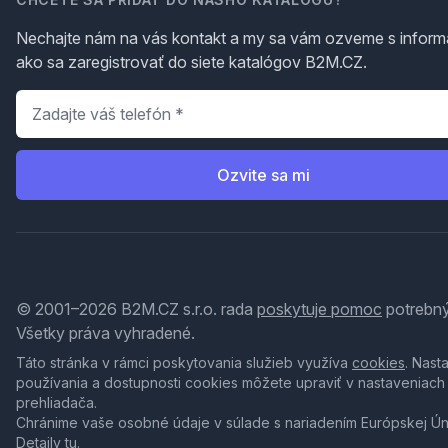
Nechajte nám na vás kontakt a my sa vám ozveme s inform
ako sa zaregistrovať do siete katalógov B2M.CZ.
Telefón
*
Ozvite sa mi
© 2001–2026 B2M.CZ s.r.o. rada
poskytuje pomoc
potrebný
Všetky práva vyhradené.
Táto stránka v rámci poskytovania služieb využíva
cookies
. Nast
používania a dostupnosti cookies môžete upraviť v nastaveniach
prehliadača.
Chránime vaše osobné údaje v súlade s nariadením Európskej Ú
Detaily
tu
.