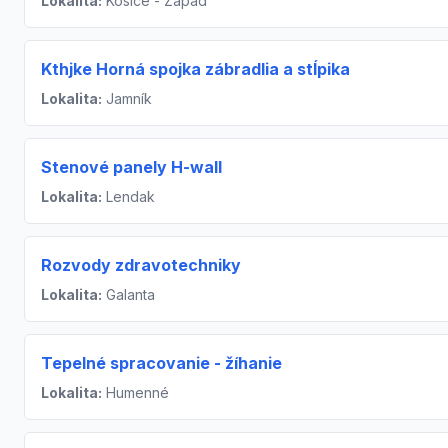
Lokalita:
Košice - Západ
Kthjke Horná spojka zábradlia a stĺpika
Lokalita:
Jamník
Stenové panely H-wall
Lokalita:
Lendak
Rozvody zdravotechniky
Lokalita:
Galanta
Tepelné spracovanie - žíhanie
Lokalita:
Humenné