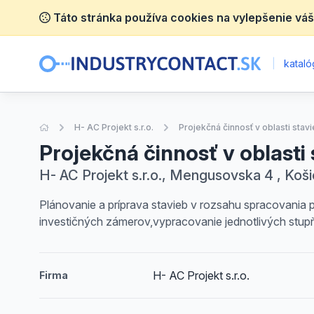
Táto stránka používa cookies na vylepšenie váš
|
katalóg
Úvodná stránka
H- AC Projekt s.r.o.
Projekčná činnosť v oblasti stav
Projekčná činnosť v oblasti 
H- AC Projekt s.r.o., Mengusovska 4 , Koš
Plánovanie a príprava stavieb v rozsahu spracovania 
investičných zámerov,vypracovanie jednotlivých stup
H- AC Projekt s.r.o.
Firma