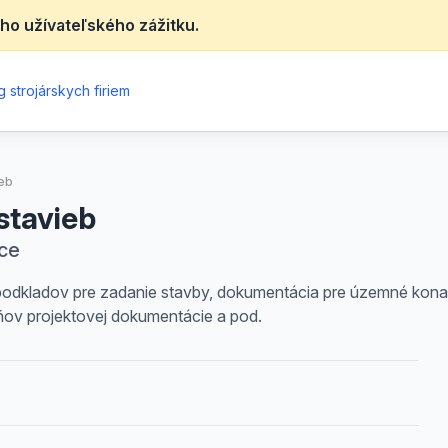
ho užívateľského zážitku.
 strojárskych firiem
ieb
stavieb
ice
podkladov pre zadanie stavby, dokumentácia pre územné konan
ňov projektovej dokumentácie a pod.